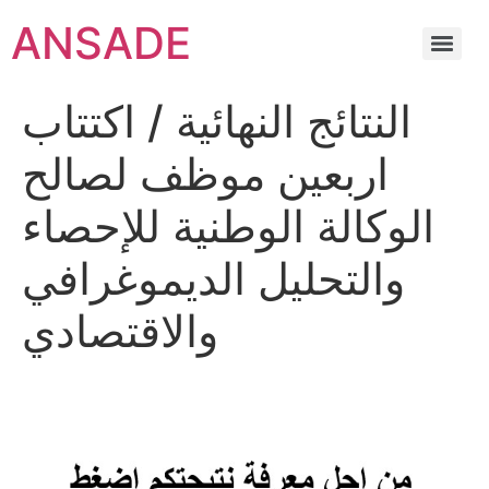
ANSADE
النتائج النهائية / اكتتاب
اربعين موظف لصالح
الوكالة الوطنية للإحصاء
والتحليل الديموغرافي
والاقتصادي